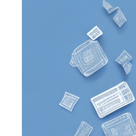
grösseres
Bild