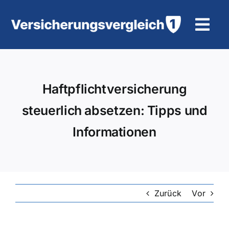
Zum
Inhalt
Tog
springen
Navi
Wohngebäudeversicherung
Haftpflichtversicherung
KFZ-Versicherung
steuerlich absetzen: Tipps und
Motorradversicherung
Informationen
Unfallversicherung
Tierhalter-/ Pferdehaftpflicht
Zurück
Vor
Rürup-Rente