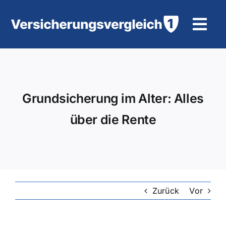
Zum
Inhalt
Tog
springen
Navi
Wohngebäudeversicherung
KFZ-Versicherung
Grundsicherung im Alter: Alles
über die Rente
Motorradversicherung
Unfallversicherung
Tierhalter-/ Pferdehaftpflicht
Zurück
Vor
Rürup-Rente