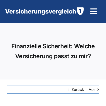
Zum
Inhalt
Tog
springen
Navi
Wohngebäudeversicherung
KFZ-Versicherung
Finanzielle Sicherheit: Welche
Versicherung passt zu mir?
Motorradversicherung
Unfallversicherung
Tierhalter-/ Pferdehaftpflicht
Zurück
Vor
Rürup-Rente