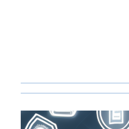
Zeige
grösseres