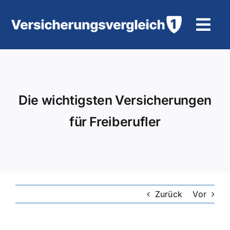
Zum
Inhalt
Tog
springen
Navi
Wohngebäudeversicherung
KFZ-Versicherung
Die wichtigsten Versicherungen
für Freiberufler
Motorradversicherung
Unfallversicherung
Tierhalter-/ Pferdehaftpflicht
Zurück
Vor
Rürup-Rente