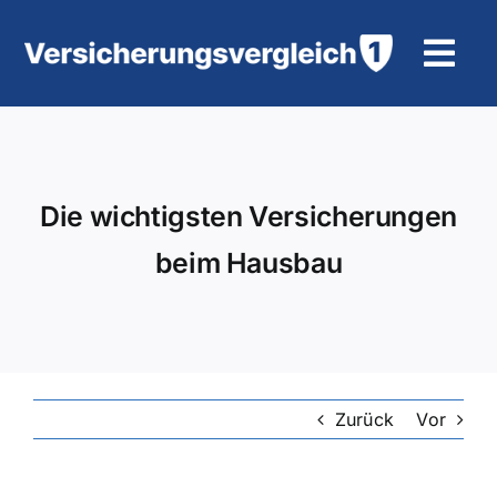
Zum
Inhalt
Tog
springen
Navi
Wohngebäudeversicherung
KFZ-Versicherung
Die wichtigsten Versicherungen
beim Hausbau
Motorradversicherung
Unfallversicherung
Tierhalter-/ Pferdehaftpflicht
Zurück
Vor
Rürup-Rente