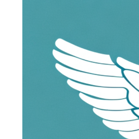
grösseres
Bild