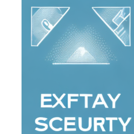
grösseres
Bild