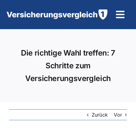
Zum
Inhalt
Tog
springen
Navi
Wohngebäudeversicherung
Die richtige Wahl treffen: 7
KFZ-Versicherung
Schritte zum
Motorradversicherung
Versicherungsvergleich
Unfallversicherung
Tierhalter-/ Pferdehaftpflicht
Zurück
Vor
Rürup-Rente