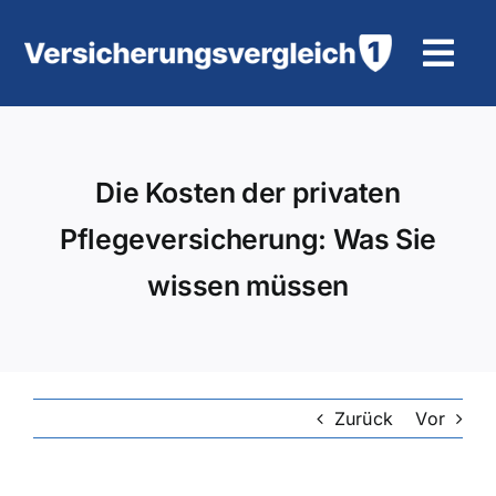
Zum
Inhalt
Tog
springen
Navi
Wohngebäudeversicherung
Die Kosten der privaten
KFZ-Versicherung
Pflegeversicherung: Was Sie
Motorradversicherung
wissen müssen
Unfallversicherung
Tierhalter-/ Pferdehaftpflicht
Zurück
Vor
Rürup-Rente