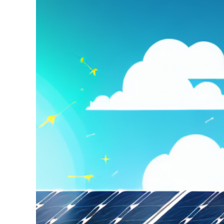
grösseres
Bild