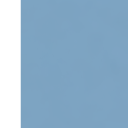
grösseres
Bild