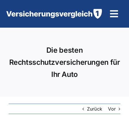
Zum
Inhalt
Tog
springen
Navi
Wohngebäudeversicherung
Die besten
KFZ-Versicherung
Rechtsschutzversicherungen für
Motorradversicherung
Ihr Auto
Unfallversicherung
Tierhalter-/ Pferdehaftpflicht
Zurück
Vor
Rürup-Rente