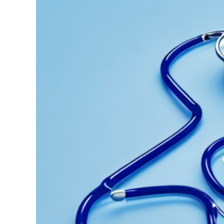
grösseres
Bild