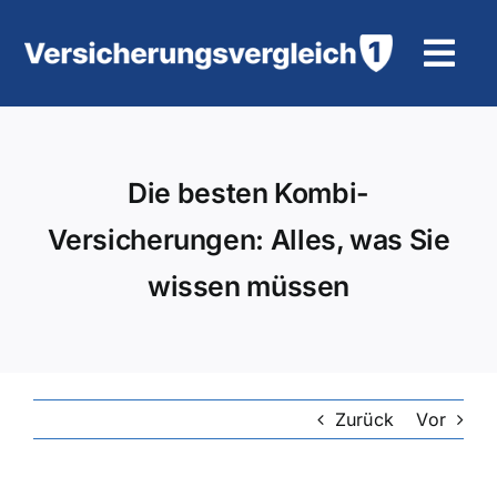
Zum
Inhalt
Tog
springen
Navi
Wohngebäudeversicherung
Die besten Kombi-
KFZ-Versicherung
Versicherungen: Alles, was Sie
Motorradversicherung
wissen müssen
Unfallversicherung
Tierhalter-/ Pferdehaftpflicht
Zurück
Vor
Rürup-Rente