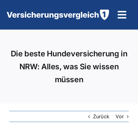
Zum
Inhalt
Tog
springen
Navi
Wohngebäudeversicherung
Die beste Hundeversicherung in
KFZ-Versicherung
NRW: Alles, was Sie wissen
Motorradversicherung
müssen
Unfallversicherung
Tierhalter-/ Pferdehaftpflicht
Zurück
Vor
Rürup-Rente