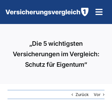
Zum
Inhalt
Tog
springen
Navi
Wohngebäudeversicherung
„Die 5 wichtigsten
KFZ-Versicherung
Versicherungen im Vergleich:
Motorradversicherung
Schutz für Eigentum“
Unfallversicherung
Tierhalter-/ Pferdehaftpflicht
Zurück
Vor
Rürup-Rente