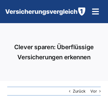
Zum
Inhalt
Tog
springen
Navi
Wohngebäudeversicherung
KFZ-Versicherung
Clever sparen: Überflüssige
Versicherungen erkennen
Motorradversicherung
Unfallversicherung
Tierhalter-/ Pferdehaftpflicht
Zurück
Vor
Rürup-Rente