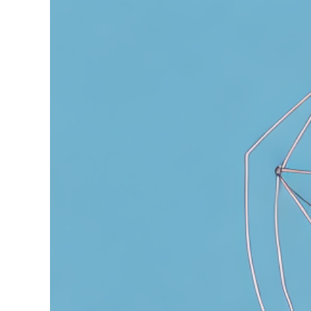
grösseres
Bild