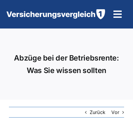
Zum
Inhalt
Tog
springen
Navi
Wohngebäudeversicherung
KFZ-Versicherung
Abzüge bei der Betriebsrente:
Was Sie wissen sollten
Motorradversicherung
Unfallversicherung
Tierhalter-/ Pferdehaftpflicht
Zurück
Vor
Rürup-Rente