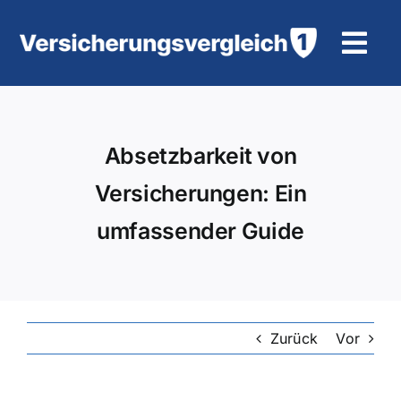
Zum
Inhalt
Tog
springen
Navi
Wohngebäudeversicherung
Absetzbarkeit von
KFZ-Versicherung
Versicherungen: Ein
Motorradversicherung
umfassender Guide
Unfallversicherung
Tierhalter-/ Pferdehaftpflicht
Zurück
Vor
Rürup-Rente