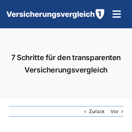
Zum
Inhalt
Tog
springen
Navi
Wohngebäudeversicherung
KFZ-Versicherung
7 Schritte für den transparenten
Versicherungsvergleich
Motorradversicherung
Unfallversicherung
Tierhalter-/ Pferdehaftpflicht
Zurück
Vor
Rürup-Rente