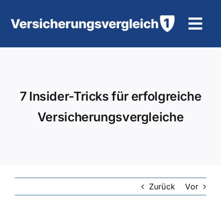
Zum
Inhalt
Tog
springen
Navi
Wohngebäudeversicherung
KFZ-Versicherung
7 Insider-Tricks für erfolgreiche
Versicherungsvergleiche
Motorradversicherung
Unfallversicherung
Tierhalter-/ Pferdehaftpflicht
Zurück
Vor
Rürup-Rente