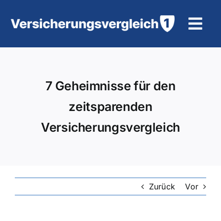
Zum
Inhalt
Tog
springen
Navi
Wohngebäudeversicherung
7 Geheimnisse für den
KFZ-Versicherung
zeitsparenden
Motorradversicherung
Versicherungsvergleich
Unfallversicherung
Tierhalter-/ Pferdehaftpflicht
Zurück
Vor
Rürup-Rente