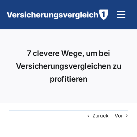
Zum
Inhalt
Tog
springen
Navi
Wohngebäudeversicherung
7 clevere Wege, um bei
KFZ-Versicherung
Versicherungsvergleichen zu
Motorradversicherung
profitieren
Unfallversicherung
Tierhalter-/ Pferdehaftpflicht
Zurück
Vor
Rürup-Rente